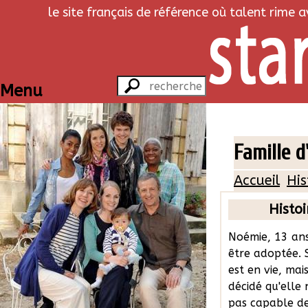
le site français de référence où talent rime 
Menu
Famille d
Accueil
His
Histoi
Noémie, 13 ans
être adoptée. 
est en vie, mais
décidé qu'elle 
pas capable d