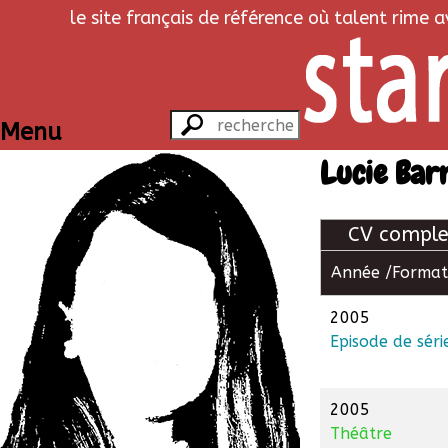
le site français de référence où talent rime 
Menu
Lucie Bar
CV comple
Année /
Format
2005
Episode de séri
2005
Théâtre