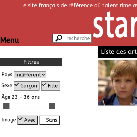
le site français de référence où talent rime 
Menu
Liste des art
Filtres
Pays
Sexe
Garçon
Fille
Âge
23 - 36 ans
Image
Avec
Sans