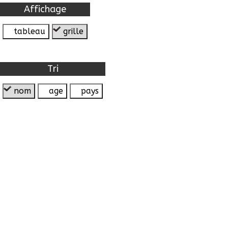
Affichage
tableau
grille
Tri
nom
age
pays