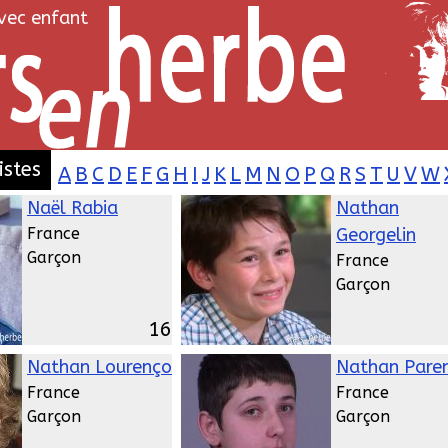
avec enfant
istes
A
B
C
D
E
F
G
H
I
J
K
L
M
N
O
P
Q
R
S
T
U
V
W
Naël Rabia
Nathan
France
Georgelin
Garçon
France
Garçon
16
Nathan Lourenço
Nathan Pare
France
France
Garçon
Garçon