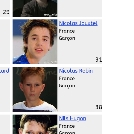
29
Nicolas Jouxtel
France
Garçon
31
lard
Nicolas Robin
France
Garçon
38
Nils Hugon
France
Garçon