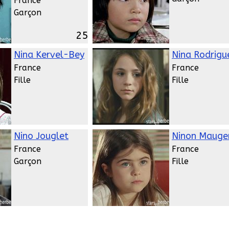
France
Garçon
25
Nina Kervel-Bey
Nina Rodrigu
France
France
Fille
Fille
Nino Jouglet
Ninon Mauge
France
France
Garçon
Fille