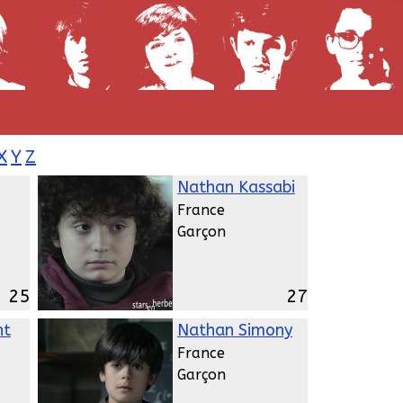
X
Y
Z
Nathan Kassabi
France
Garçon
25
27
nt
Nathan Simony
France
Garçon