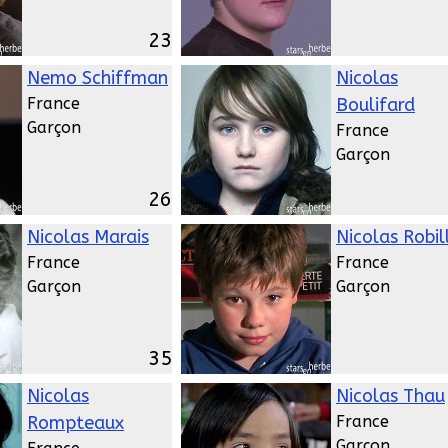
23
Nemo Schiffman
Nicolas
France
Boulifard
Garçon
France
Garçon
26
Nicolas Marais
Nicolas Robil
France
France
Garçon
Garçon
35
Nicolas
Nicolas Thau
Rompteaux
France
Garçon