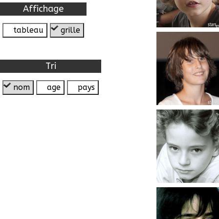
Affichage
tableau
grille
Tri
nom
age
pays