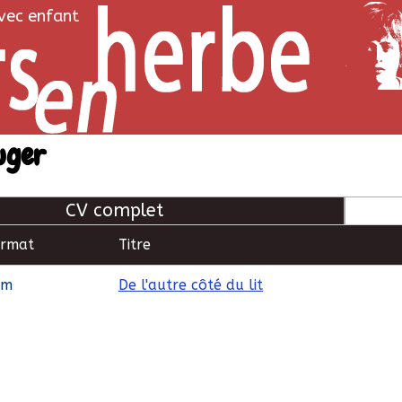
avec enfant
uger
CV complet
ormat
Titre
lm
De l'autre côté du lit