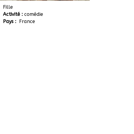
Ninon Mauger
Fille
Activité :
comédie
Pays :
France