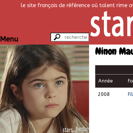
le site français de référence où talent rime 
Menu
Ninon Ma
Année
F
2008
Fi