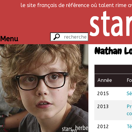
le site français de référence où talent rime 
Menu
Nathan L
Année
F
2015
Sé
2013
P
co
2012
Té