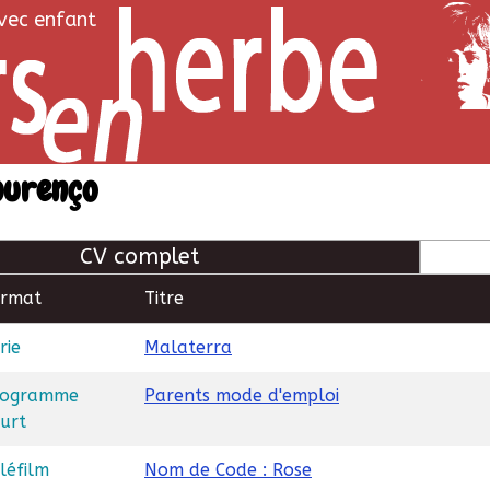
avec enfant
ourenço
CV complet
ormat
Titre
rie
Malaterra
rogramme
Parents mode d'emploi
urt
léfilm
Nom de Code : Rose