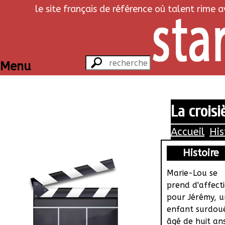
le site français de référence où talent rime 
Menu
La croisi
Accueil
His
Histoire
Marie-Lou se
prend d'affect
pour Jérémy, u
enfant surdou
âgé de huit an