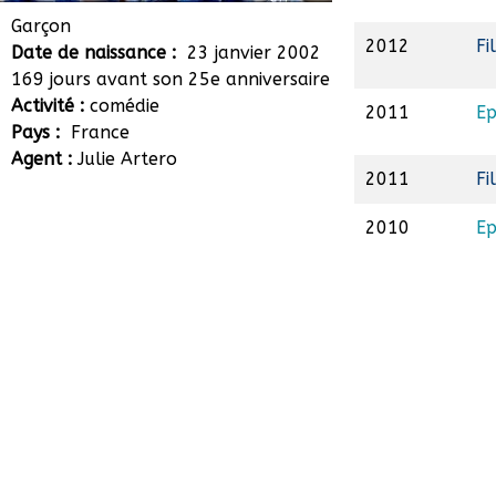
Eliott Lobrot
Garçon
2012
Fi
Date de naissance :
23 janvier 2002
169 jours avant son 25e anniversaire
Activité :
comédie
2011
Ep
Pays :
France
Agent :
Julie Artero
2011
Fi
2010
Ep