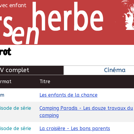
avec enfant
rot
V complet
Cinéma
ormat
Titre
lm
Les enfants de la chance
isode de série
Camping Paradis - Les douze travaux du
camping
isode de série
La croisière - Les bons parents