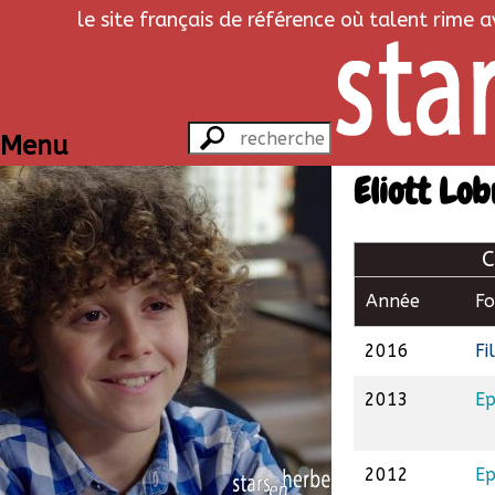
le site français de référence où talent rime 
Menu
Eliott Lob
C
Année
F
2016
Fi
2013
Ep
2012
Ep