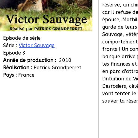
réserve, un ch
car il refuse d
épouse, Mathil
garde de leurs
Sauvage, vétér
Episode de série
comportemental
Série :
Victor Sauvage
fronts ! Un co
Episode 3
banque arrive 
Année de production :
2010
les finances e
Réalisation :
Patrick Grandperret
en parc d'attra
Pays :
France
l'intuition de V
Desrosiers, cél
vont tenter le
sauver la réser