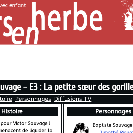
avec enfant
uvage - E3 : La petite sœur des gorill
toire
Personnages
Diffusions TV
Histoire
Personnages
 pour Victor Sauvage !
Baptiste Sauvage
menacent de liquider la
Timothé Rique