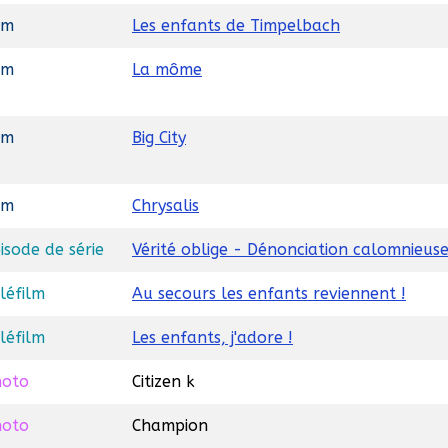
lm
Les enfants de Timpelbach
lm
La môme
lm
Big City
lm
Chrysalis
isode de série
Vérité oblige - Dénonciation calomnieus
léfilm
Au secours les enfants reviennent !
léfilm
Les enfants, j'adore !
hoto
Citizen k
hoto
Champion