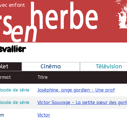
avec enfant
vallier
let
Cinéma
Télévision
ormat
Titre
isode de série
Joséphine, ange gardien - Une prof
isode de série
Victor Sauvage - La petite sœur des gori
lm
Victor