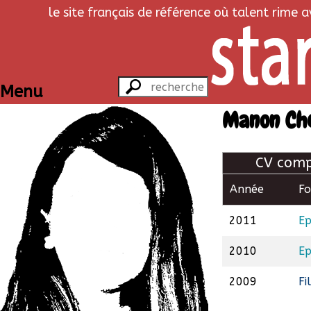
le site français de référence où talent rime 
Menu
Manon Che
CV comp
Année
F
2011
Ep
2010
Ep
2009
Fi