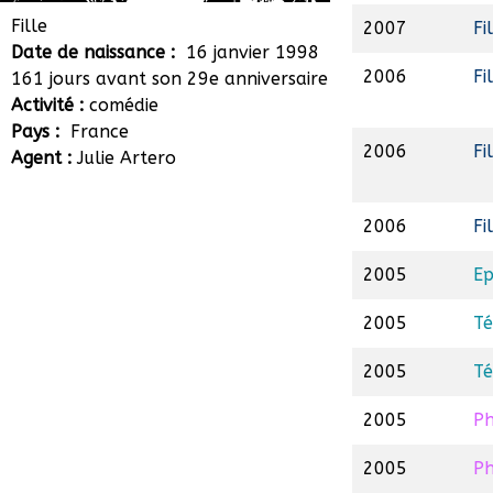
Manon Chevallier
Fille
2007
Fi
Date de naissance :
16 janvier 1998
2006
Fi
161 jours avant son 29e anniversaire
Activité :
comédie
Pays :
France
2006
Fi
Agent :
Julie Artero
2006
Fi
2005
Ep
2005
Té
2005
Té
2005
P
2005
P