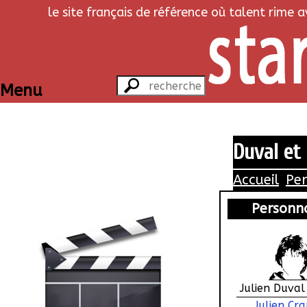
le site français de référence où talent rime 
Menu
Duval et
Accueil
Pe
Personn
Julien Duval
Julien Cr