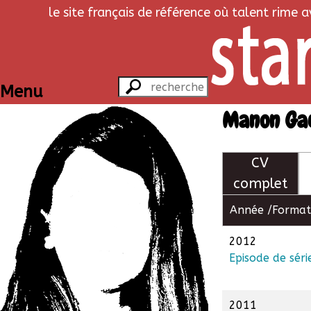
le site français de référence où talent rime 
Menu
Manon Ga
CV
complet
Année /
Format
2012
Episode de séri
2011