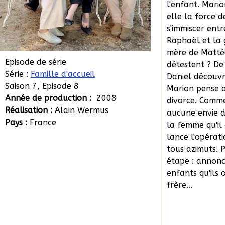
l'enfant. Mari
elle la force d
s'immiscer entr
Raphaël et la
mère de Mattéo
Episode de série
détestent ? De
Série :
Famille d'accueil
Daniel découv
Saison 7, Episode 8
Marion pense 
Année de production :
2008
divorce. Comme
Réalisation :
Alain Wermus
aucune envie d
Pays :
France
la femme qu'il 
lance l'opérati
tous azimuts. 
étape : annon
enfants qu'ils 
frère...