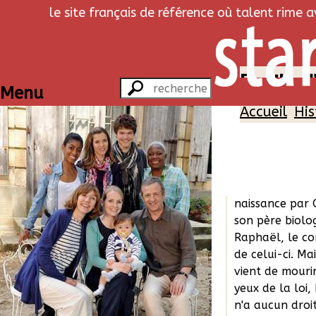
le site français de référence où talent rime 
Famille d
Menu
Accueil
His
Histoi
Mattéo, 13 ans
élevé depuis s
naissance par O
son père biolog
Raphaël, le c
de celui-ci. Mai
vient de mourir
yeux de la loi
n'a aucun droi