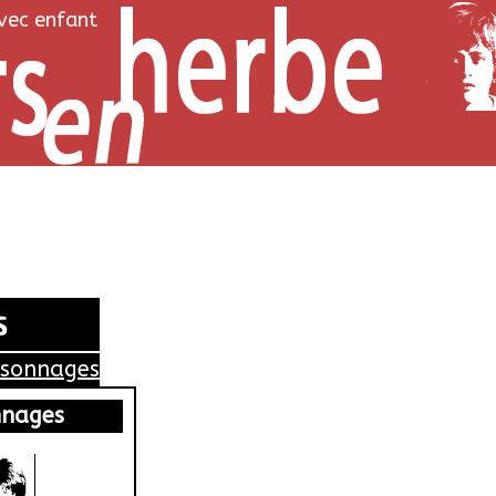
avec enfant
s
rsonnages
nnages