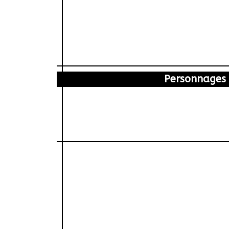
Personnages
Marc-Etienne
Bardela