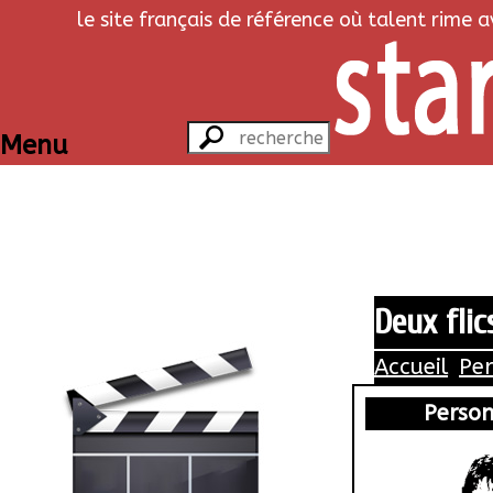
le site français de référence où talent rime 
Menu
Deux flic
Accueil
Pe
Perso