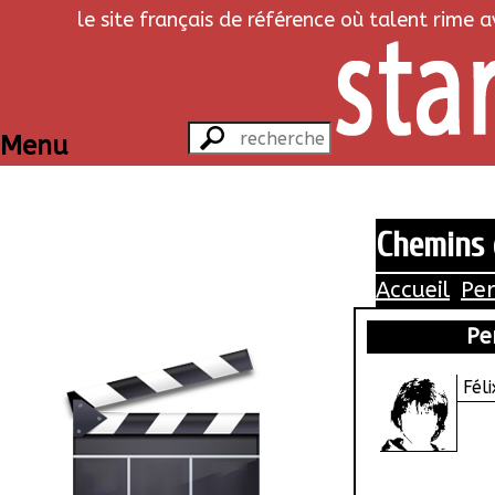
le site français de référence où talent rime 
Menu
Chemins 
Accueil
Pe
Pe
Féli