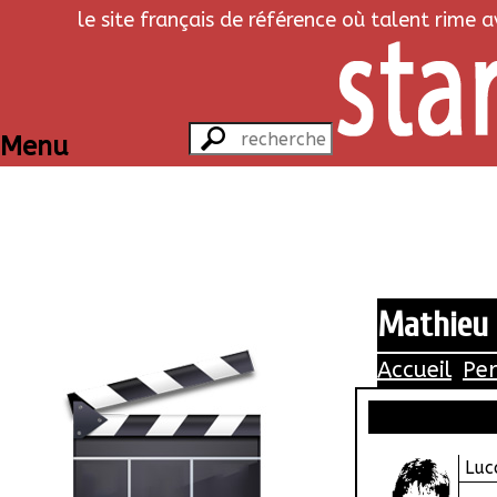
le site français de référence où talent rime 
Menu
Mathieu 
Accueil
Pe
Luc