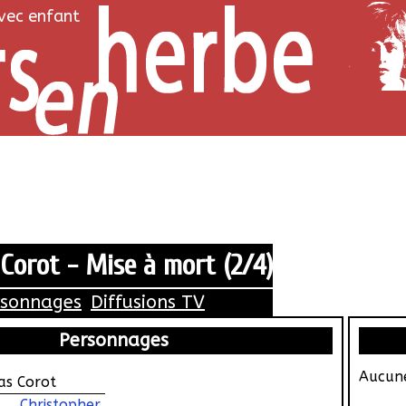
avec enfant
Corot - Mise à mort (2/4)
rsonnages
Diffusions TV
Personnages
Aucune
as Corot
Christopher