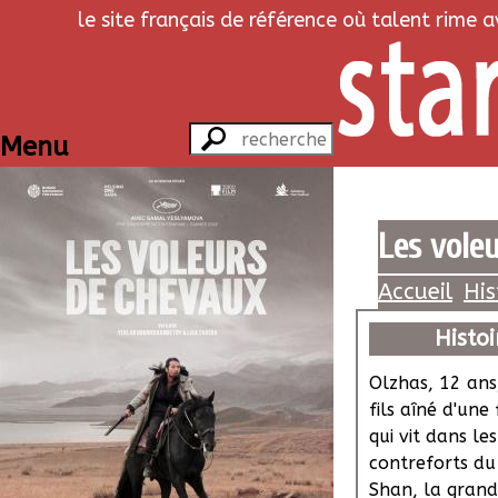
le site français de référence où talent rime 
Menu
Les vole
Accueil
His
Histoi
Olzhas, 12 ans,
fils aîné d'une
qui vit dans les
contreforts du
Shan, la grand