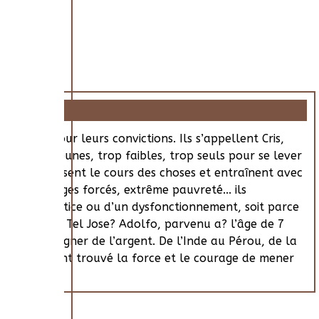
attent pour leurs convictions. Ils s’appellent Cris,
aient trop jeunes, trop faibles, trop seuls pour se lever
ère, ils inversent le cours des choses et entraînent avec
ants, mariages forcés, extrême pauvreté... ils
ce d’une injustice ou d’un dysfonctionnement, soit parce
décidé d’agir. Tel Jose? Adolfo, parvenu a? l’âge de 7
tier de gagner de l’argent. De l’Inde au Pérou, de la
nfants qui ont trouvé la force et le courage de mener