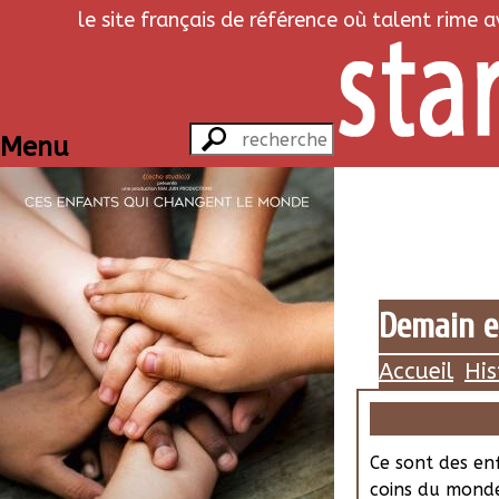
le site français de référence où talent rime 
Menu
Demain e
Accueil
His
Ce sont des en
coins du monde