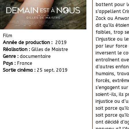
battent pour le
s’appellent Cri
Zack ou Anwarra
dit qu’ils étaie
faibles, trop s
Film
l’injustice ou l
Année de production :
2019
par leur force 
Réalisation :
Gilles de Maistre
inversent le co
Genre :
documentaire
entraînent ave
Pays :
France
d’autres enfant
Sortie cinéma :
25 sept. 2019
humains, trava
forcés, extrême
s’engagent sur 
soient-ils, ils
injustice ou d
soit parce qu’i
soit parce qu’i
ont décidé d’ag
parvenu a? l’â