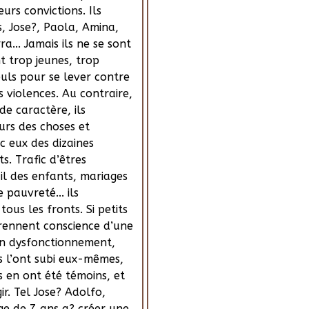
urs convictions. Ils
s, Jose?, Paola, Amina,
... Jamais ils ne se sont
nt trop jeunes, trop
euls pour se lever contre
es violences. Au contraire,
de caractère, ils
urs des choses et
c eux des dizaines
s. Trafic d’êtres
il des enfants, mariages
 pauvreté... ils
tous les fronts. Si petits
 prennent conscience d’une
’un dysfonctionnement,
ls l’ont subi eux-mêmes,
ls en ont été témoins, et
ir. Tel Jose? Adolfo,
ge de 7 ans a? créer une