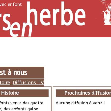
avec enfant
st à nous
toire
Diffusions TV
Histoire
Prochaines diffusion
fants venus des quatre
Aucune diffusion à venir !
, des enfants qui se