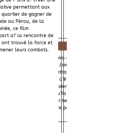
ative permettant aux
 quartier de gagner de
Inde au Pérou, de la
uinée, ce film
art a? la rencontre de
 ont trouvé la force et
Histoire
mener leurs combats.
ants venus des quatre coins du monde, des enfants qui se b
mina, Zack ou Anwarra... Jamais ils ne se sont dit qu’ils ét
ice ou les violences. Au contraire, par leur force de caract
s d’autres enfants. Trafic d’êtres humains, travail des enf
tous les fronts. Si petits soient-ils, ils prennent conscien
bi eux-mêmes, soit parce qu’ils en ont été témoins, et ont 
ne banque coopérative permettant aux enfants de son quar
Guinée, ce film documentaire part a? la rencontre de ces e