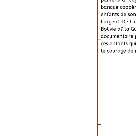
banque coopér
enfants de son
l’argent. De l’
Bolivie a? la G
documentaire p
ces enfants qui
le courage de 
Ce sont des enf
Jose?, Paola, A
contre l’injust
eux des dizaine
s’engagent sur 
qu’ils l’ont su
ans a? créer u
Bolivie a? la 
leurs combats.