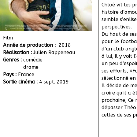
Chloé vit les 
histoire d’amo
semble s’enlis
perspectives.
Du haut de ses
Film
pour le footba
Année de production :
2018
d’un club angla
Réalisation :
Julien Rappeneau
à lui, il y voi
Genres :
comédie
un peu d’espoi
drame
ses efforts, «F
Pays :
France
sélectionné en 
Sortie cinéma :
4 sept. 2019
Il décide de me
croire qu’il a 
prochaine, Ce 
dépasser Théo 
celles de ses p