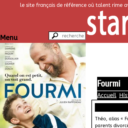
le site français de référence où talent rime 
Menu
Fourmi
Accueil
His
Théo, alias « F
parents divorc