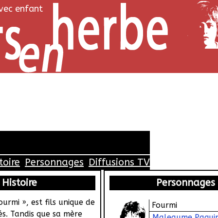
avec enfant
toire
Personnages
Diffusions TV
Histoire
Personnages
ourmi », est fils unique de
Fourmi
és. Tandis que sa mère
Maleaume Paqui