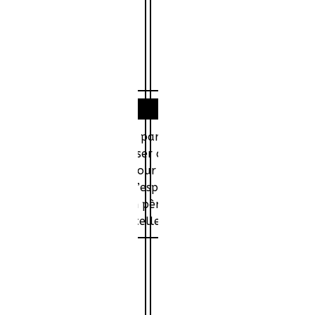
Histoire
ourmi », est fils unique de parents divorcés. Tandis que sa
ère Laurent semble s’enliser dans une vie sans perspective
12 ans, Théo a un don pour le football. Lorsqu’un recruteur
nité de redonner un peu d’espoir à son père. Mais malgré s
e. Il décide de mentir à son père et lui fait croire qu’il a
et bouleverser sa vie et celles de ses proches.