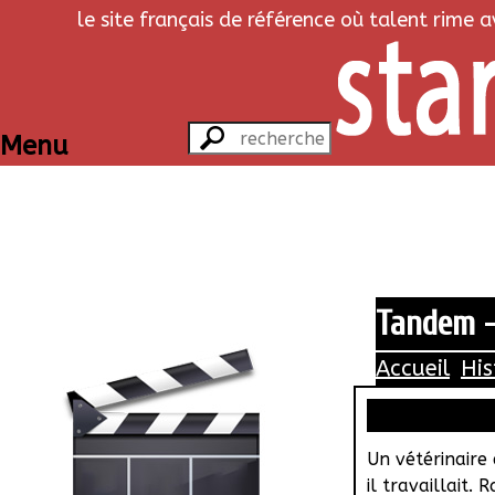
le site français de référence où talent rime 
Menu
Tandem - 
Accueil
His
Un vétérinaire
il travaillait.