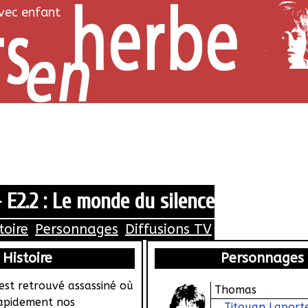
avec enfant
E2.2 : Le monde du silence
toire
Personnages
Diffusions TV
Histoire
Personnages
 est retrouvé assassiné où
Thomas
 Rapidement nos
Titouan Laport