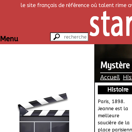
le site français de référence où talent rime 
Menu
Mystère 
Accueil
His
Histoire
Paris, 1898.
Jeanne est la
meilleure
saucière de la
place parisienn