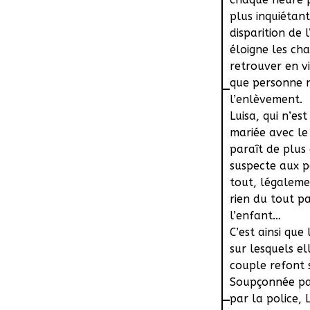
plus inquiétant
disparition de 
éloigne les ch
retrouver en v
que personne 
l’enlèvement.
Luisa, qui n’e
mariée avec le
Luisa a tout po
paraît de plus
décédée quelqu
suspecte aux po
pour la premiè
tout, légalemen
Mais le lendema
rien du tout p
Le Commandant 
l’enfant…
disparition de
C’est ainsi que
Luisa, qui n’es
sur lesquels el
elle n’est rien
couple refont 
C’est ainsi qu
Soupçonnée pa
se débat pour 
par la police, 