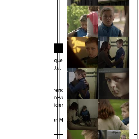
aime, et Arthur, le fils que Mathieu a eu avec Émilie,
, devant toute la famille, le petit garçon prononce
r de traces.
, chaque heure passée rend plus inquiétante la
’autant que personne ne revendique l’enlèvement.
 plus suspecte aux policiers. Après tout, légalement,
 surface. Soupçonnée par Mathieu et par la police, Luisa
elle.