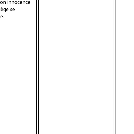
son innocence
iège se
e.