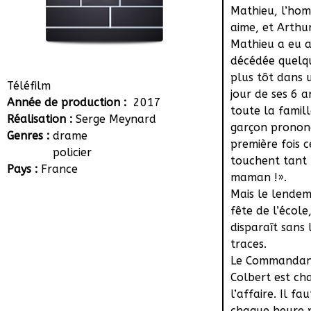
Mathieu, l’hom
aime, et Arthur,
Mathieu a eu a
décédée quelq
plus tôt dans 
Téléfilm
jour de ses 6 
Année de production :
2017
toute la famill
Réalisation :
Serge Meynard
garçon pronon
Genres :
drame
première fois c
policier
touchent tant :
Pays :
France
maman !».
Mais le lendem
fête de l’école
disparaît sans 
traces.
Le Commandan
Colbert est ch
l’affaire. Il fau
chaque heure 