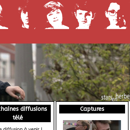
haines diffusions
Captures
télé
 diffusion à venir !