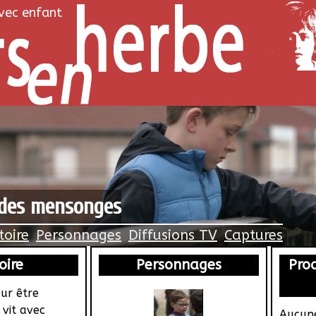
avec enfant
 des mensonges
toire
Personnages
Diffusions TV
Captures
oire
Personnages
Proc
our être
 vit avec
Aucune