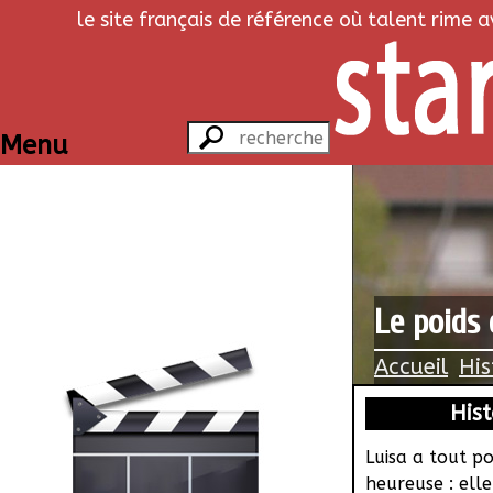
le site français de référence où talent rime 
Menu
Le poids
Accueil
His
Hist
Luisa a tout p
heureuse : elle