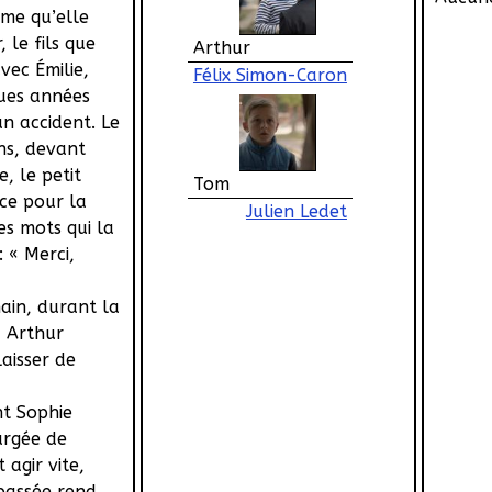
me qu’elle
 le fils que
Arthur
vec Émilie,
Félix Simon-Caron
ues années
un accident. Le
ans, devant
e, le petit
Tom
ce pour la
Julien Ledet
es mots qui la
 « Merci,
ain, durant la
, Arthur
laisser de
t Sophie
argée de
t agir vite,
passée rend