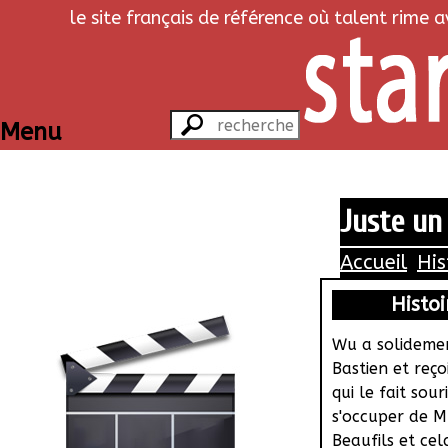
le site français de référence où talent rime 
Menu
Juste un 
Accueil
His
Histoi
Wu a solidemen
Bastien et reç
qui le fait souri
s'occuper de 
Beaufils et cel