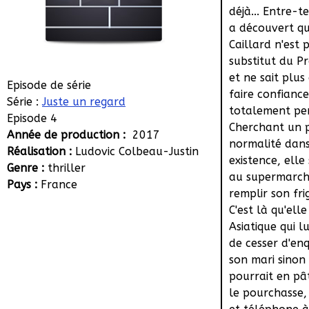
déjà... Entre-t
a découvert q
Caillard n'est 
substitut du P
et ne sait plus 
Episode de série
faire confiance
Série :
Juste un regard
totalement pe
Episode 4
Cherchant un 
Année de production :
2017
normalité dan
Réalisation :
Ludovic Colbeau-Justin
existence, elle
Genre :
thriller
au supermarch
Pays :
France
remplir son fri
C'est là qu'elle
Asiatique qui lu
de cesser d'en
son mari sinon 
pourrait en pâti
le pourchasse,