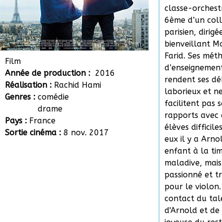
classe-orchest
6ème d’un col
parisien, dirigé
bienveillant M
Farid. Ses mét
Film
d’enseignement
Année de production :
2016
rendent ses dé
Réalisation :
Rachid Hami
laborieux et n
Genres :
comédie
facilitent pas s
drame
rapports avec 
Pays :
France
élèves difficile
Sortie cinéma :
8 nov. 2017
eux il y a Arno
enfant à la tim
maladive, mais
passionné et t
pour le violon
contact du tal
d'Arnold et de 