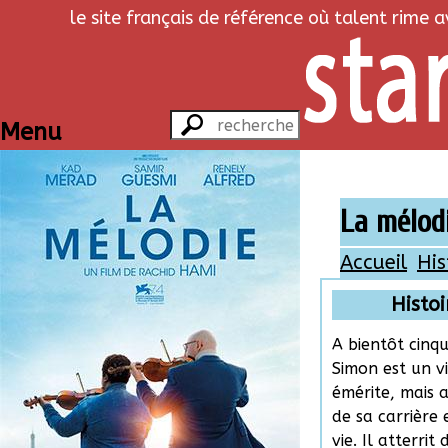
le site français de référence où talent rime 
Menu
La mélod
Accueil
His
Histoi
A bientôt cinq
Simon est un v
émérite, mais 
de sa carrière 
vie. Il atterrit