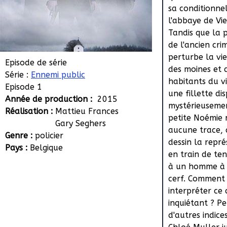
sa conditionne
l'abbaye de Vie
Tandis que la 
de l'ancien cri
perturbe la vie
Episode de série
des moines et 
Série :
Ennemi public
habitants du vi
Episode 1
une fillette di
Année de production :
2015
mystérieusemen
Réalisation :
Mattieu Frances
petite Noémie n
Gary Seghers
aucune trace, 
Genre :
policier
dessin la repr
Pays :
Belgique
en train de ten
à un homme à 
cerf. Comment
interpréter ce 
inquiétant ? P
d'autres indic