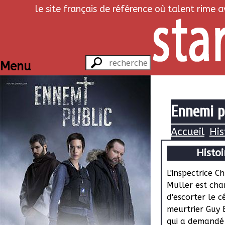
le site français de référence où talent rime 
Menu
Ennemi pu
Accueil
His
Histoi
L'inspectrice C
Muller est cha
d'escorter le c
meurtrier Guy 
qui a demandé 