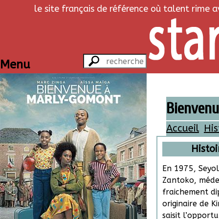
le site français de référence où talent rime 
Menu
Bienven
Accueil
His
Histoi
En 1975, Seyo
Zantoko, méde
fraichement d
originaire de K
saisit l’opport