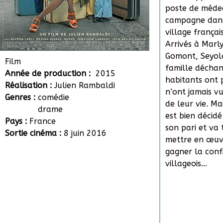
poste de méde
campagne dans
village français
Arrivés à Marl
Gomont, Seyol
Film
famille déchan
Année de production :
2015
habitants ont p
Réalisation :
Julien Rambaldi
n’ont jamais vu
Genres :
comédie
de leur vie. Ma
drame
est bien décidé
Pays :
France
son pari et va 
Sortie cinéma :
8 juin 2016
mettre en œuv
gagner la conf
villageois...