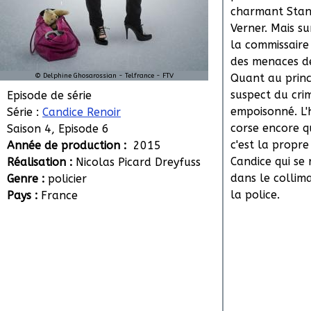
charmant Stan
Verner. Mais su
la commissaire 
des menaces d
© Delphine Ghosarossian - Telfrance - FTV
Quant au princ
suspect du crim
Episode de série
empoisonné. L'h
Série :
Candice Renoir
corse encore 
Saison 4, Episode 6
c'est la propr
Année de production :
2015
Candice qui se
Réalisation :
Nicolas Picard Dreyfuss
dans le collim
Genre :
policier
la police.
Pays :
France