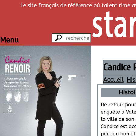
le site français de référence où talent rime 
Menu
Candice R
Accueil
His
Histoi
De retour pour
enquête à Vale
la ville de son
Candice est acc
par son homol