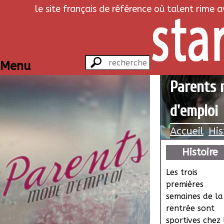
le site français de référence où talent rime 
Menu
Parents m
d'emploi
Accueil
His
Histoire
Les trois
premières
semaines de la
rentrée sont
sportives chez 