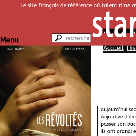
le site français de référence où talent rime 
Les révol
Menu
Accueil
His
À 19 ans, Pavel
locale comme 
père avant lui.
passe sur les b
son amie d’enf
aujourd’hui se
Anja rêve d’ém
passer son bac,
ils ont grandi e