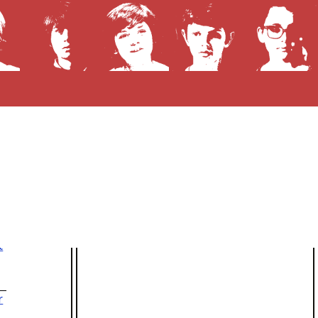
Prochaines diffusions télé
Aucune diffusion à venir !
l
t
r