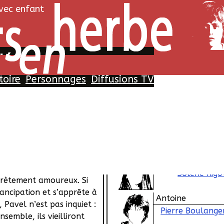
avec enfant
tés
toire
Personnages
Diffusions TV
Histoire
Personnages
 travaille à l’usine
Pavel
son père et son grand-
Paul Barte
 Son temps libre, il le
ords de Loire avec Anja,
Anja
ance dont il est
Solène Rigo
crètement amoureux. Si
ancipation et s’apprête à
Antoine
 Pavel n’est pas inquiet :
Pierre Boulange
nsemble, ils vieilliront