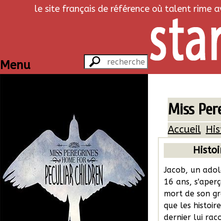
le site français de référence où talent rime 
Menu
Miss Pere
Accueil
His
Histoi
Jacob, un adol
16 ans, s'aperç
mort de son g
que les histoir
dernier lui rac