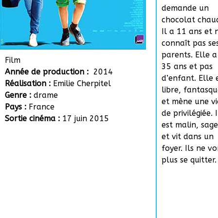
demande un
chocolat chau
Il a 11 ans et 
connaît pas se
parents. Elle a
Film
35 ans et pas
Année de production :
2014
d’enfant. Elle 
Réalisation :
Emilie Cherpitel
libre, fantasq
Genre :
drame
et mène une vi
Pays :
France
de privilégiée. I
Sortie cinéma :
17 juin 2015
est malin, sage
et vit dans un
foyer. Ils ne v
plus se quitter.