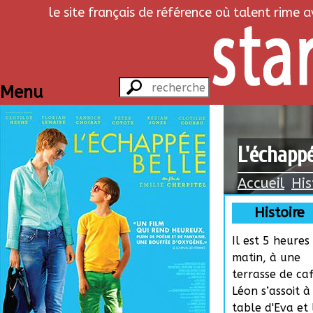
le site français de référence où talent rime 
Menu
L'échappé
Accueil
His
Histoire
Il est 5 heures
matin, à une
terrasse de caf
Léon s’assoit à
table d'Eva et 