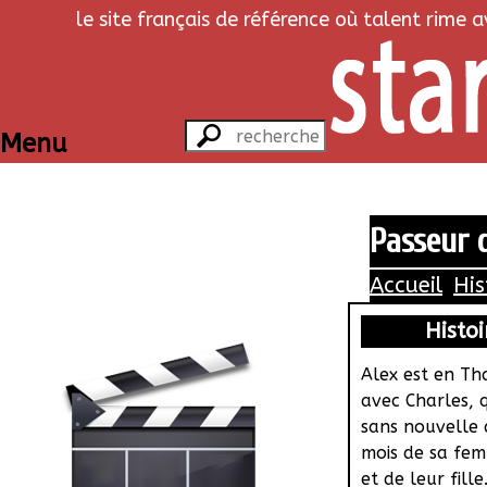
le site français de référence où talent rime 
Menu
Passeur d
Accueil
His
Histoi
Alex est en Th
avec Charles, q
sans nouvelle d
mois de sa fe
et de leur fille