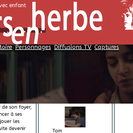
avec enfant
nt ou jamais
toire
Personnages
Diffusions TV
Captures
oire
Personnages
Proc
une mère de
ncipe, on ne
Aucune
 banques. Mais
qui courent, ça
Léo
solution pour
Léo Lorléac'h
r de son foyer,
ncer à ses
jouer les
vite devenir
Tom