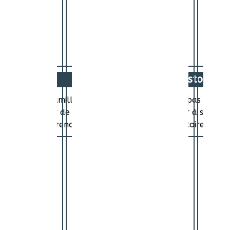
Histoire
ne mère de famille, en principe, on ne braque pas les ban
ssurer l'avenir de son foyer, et ne pas renoncer à ses rêv
les mauvaises rencontres se transformer en histoire d'am