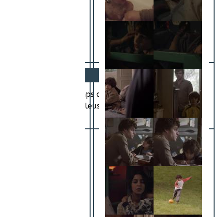
ques. Mais par les temps qui courent, ça peut être une
es. Même si jouer les voleuses peut vite devenir
our…