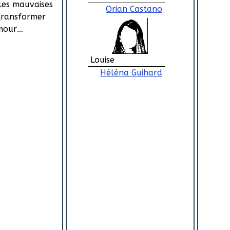
les mauvaises
Orian Castano
transformer
amour…
Louise
Héléna Guihard