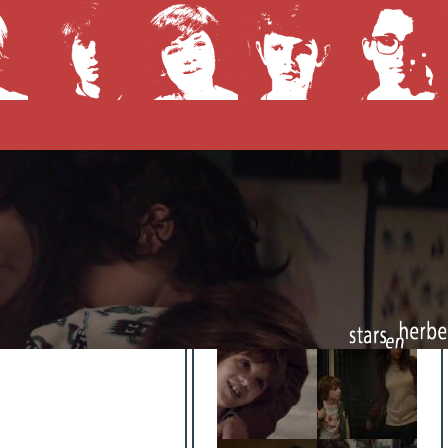
haines diffusions
Captures
télé
 diffusion à venir !