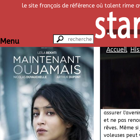
le site français de référence où talent rime 
Maintena
Menu
Accueil
His
Hist
Quand on est 
famille, en pri
braque pas les
par les temps 
peut être une 
assurer l'aveni
et ne pas reno
rêves. Même si 
voleuses peut 