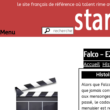
le site français de référence où talent rime 
Menu
Falco - E
Accueil
His
Histoi
Alors que Falc
que jamais con
aux mensonge
passé, le cada
menuisier est 