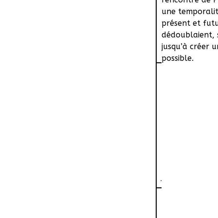
une temporalit
présent et futu
dédoublaient, 
jusqu’à créer u
possible.
Elsa écrivain, 
mains, des rire
d’abord sa fami
dépit de la rou
partageant entr
amant. Pour el
Pierre et Elsa 
jusqu’à créer u