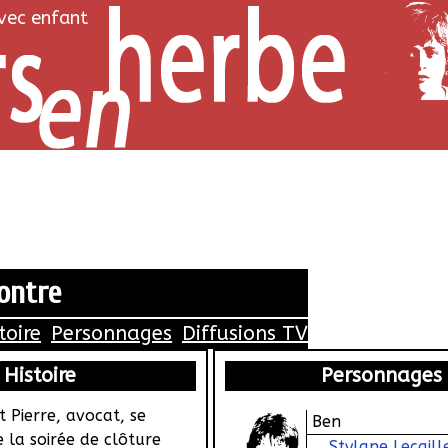
avec enfant
ontre
toire
Personnages
Diffusions TV
Histoire
Personnages
et Pierre, avocat, se
Ben
e la soirée de clôture
Stylane Lecaill