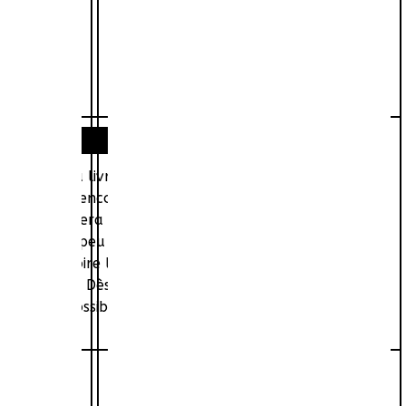
d’un salon du livre : un regard, un briquet qui change de
ible… Une rencontre ? Sauf que la vie de Pierre, c’est
e qui l’aimera toujours, et qu’il aimera toujours, en
e reconstruit peu à peu suite à un divorce compliqué, se
s et une histoire légère comme l’air avec Hugo, son jeune
. Pourtant… Dès le premier regard, la rencontre de
 et futur possible se dédoublaient, s’entrechoquaient...