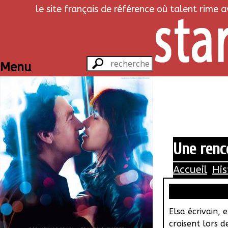
le site français de référence où talent rime 
Menu
Une renc
Accueil
His
Elsa écrivain, 
croisent lors d