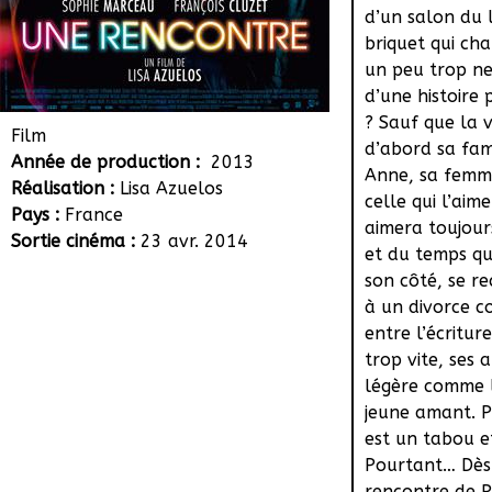
d’un salon du l
briquet qui cha
un peu trop ne
d’une histoire
? Sauf que la v
Film
d’abord sa fami
Année de production :
2013
Anne, sa femme
Réalisation :
Lisa Azuelos
celle qui l’aime
Pays :
France
aimera toujours
Sortie cinéma :
23 avr. 2014
et du temps qui 
son côté, se re
à un divorce c
entre l’écritur
trop vite, ses 
légère comme l
jeune amant. P
est un tabou e
Pourtant… Dès 
rencontre de Pi