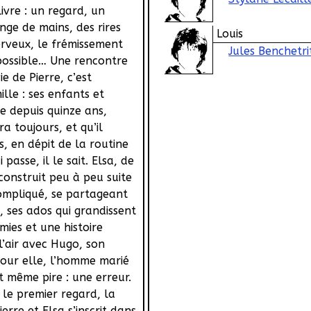
ivre : un regard, un
nge de mains, des rires
Louis
rveux, le frémissement
Jules Benchetri
 possible… Une rencontre
ie de Pierre, c’est
lle : ses enfants et
 depuis quinze ans,
ra toujours, et qu’il
, en dépit de la routine
passe, il le sait. Elsa, de
construit peu à peu suite
ompliqué, se partageant
e, ses ados qui grandissent
amies et une histoire
’air avec Hugo, son
our elle, l’homme marié
t même pire : une erreur.
le premier regard, la
erre et Elsa s’inscrit dans