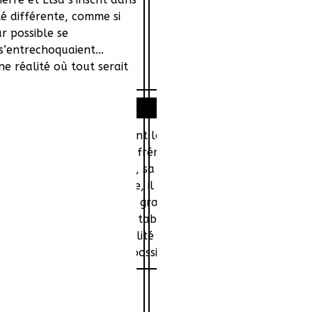
é différente, comme si
r possible se
s’entrechoquaient...
ne réalité où tout serait
Histoire
et Pierre, avocat, se croisent lors de la soirée de clôture 
s un peu trop nerveux, le frémissement d’une histoire poss
lle : ses enfants et Anne, sa femme depuis quinze ans, cell
tine et du temps qui passe, il le sait. Elsa, de son côté, s
e l’écriture, ses ados qui grandissent trop vite, ses amie
le, l’homme marié est un tabou et même pire : une erreur
s’inscrit dans une temporalité différente, comme si présent
ne réalité où tout serait possible.