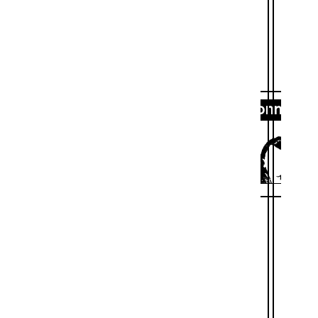
Personnages
abin Lefebvre
Sidwell Weber