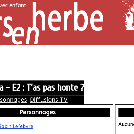
avec enfant
a - E2 : T'as pas honte ?
rsonnages
Diffusions TV
Personnages
Aucune
Gabin Lefebvre