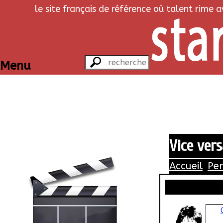
le site français de référence où talent rime 
Menu
Vice vers
Accueil
Pe