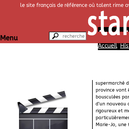
le site français de référence où talent rime 
A vos cai
Menu
Accueil
His
Histoi
Les habitudes 
personnel d'un
supermarché 
province vont 
bousculées par 
d'un nouveau d
rigoureux et m
particulièreme
Marie-Jo, une