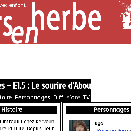
avec enfant
s - E1.5 : Le sourire d'Abou
toire
Personnages
Diffusions TV
Histoire
Personnages
 introduit chez Kervelin
Hugo
e la fuite. Depuis, leur
Romann Berru