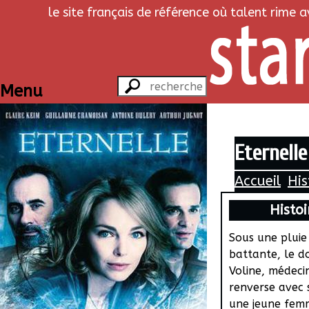
le site français de référence où talent rime 
Menu
Eternelle
Accueil
His
Histoi
Sous une pluie
battante, le d
Voline, médecin
renverse avec 
une jeune fem