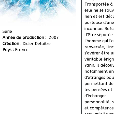
Transportée à l
elle ne se souv
rien et est déc
porteuse d'une
inconnue. Refu
Série
d'être séparée
Année de production :
2007
l'homme qui l'a
Création :
Didier Delaitre
renversée, l'i
Pays :
France
s'avérer être 
véritable énig
Yann. Il décou
notamment en 
d'étranges pouv
permettant de 
les pensées et
d'échanger
personnalité, 
et compétence