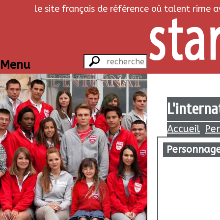
le site français de référence où talent rime 
Menu
L'interna
Accueil
Pe
Personnag