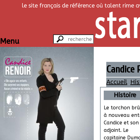
le site français de référence où talent rime 
Menu
Candice R
Accueil
His
Histoire
Le torchon brû
à nouveau ent
Candice et son
adjoint. Le
capitaine Dum