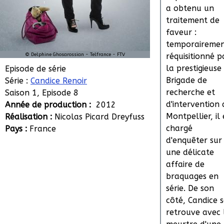
a obtenu un
traitement de
faveur :
temporaireme
© Delphine Ghosarossian - Telfrance - FTV
réquisitionné p
la prestigieuse
Episode de série
Brigade de
Série :
Candice Renoir
recherche et
Saison 1, Episode 8
d'intervention 
Année de production :
2012
Montpellier, il 
Réalisation :
Nicolas Picard Dreyfuss
chargé
Pays :
France
d'enquêter sur
une délicate
affaire de
braquages en
série. De son
côté, Candice 
retrouve avec 