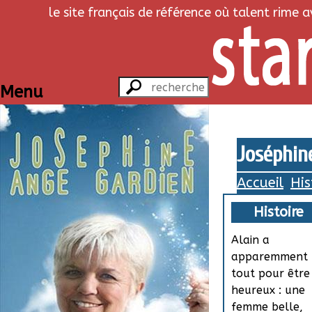
le site français de référence où talent rime 
Menu
Joséphine
Accueil
His
Histoire
Alain a
apparemment
tout pour être
heureux : une
femme belle,