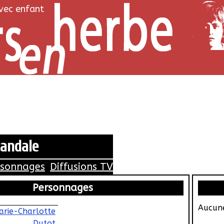
avec enfant
candale
rsonnages
Diffusions TV
Personnages
Aucune
arie-Charlotte
Dutot