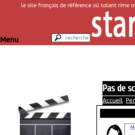
le site français de référence où talent rime 
Menu
Pas de s
Accueil
Pe
M