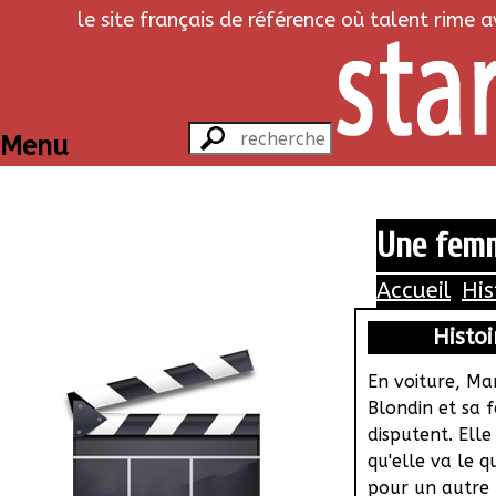
le site français de référence où talent rime 
Menu
Une femm
Accueil
His
Histoi
En voiture, Ma
Blondin et sa 
disputent. Ell
qu'elle va le q
pour un autre