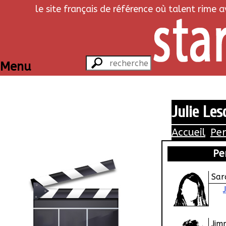
le site français de référence où talent rime 
Menu
Julie Les
Accueil
Pe
Pe
Sar
Jim