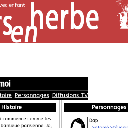
avec enfant
moi
toire
Personnages
Diffusions TV
Histoire
Personnages
ui commence comme les
Dap
banlieue parisienne. Jo,
Salomé Stéveni