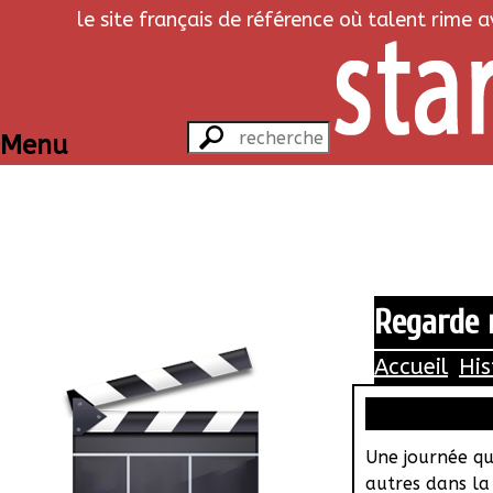
le site français de référence où talent rime 
Menu
Regarde 
Accueil
His
Une journée q
autres dans la 