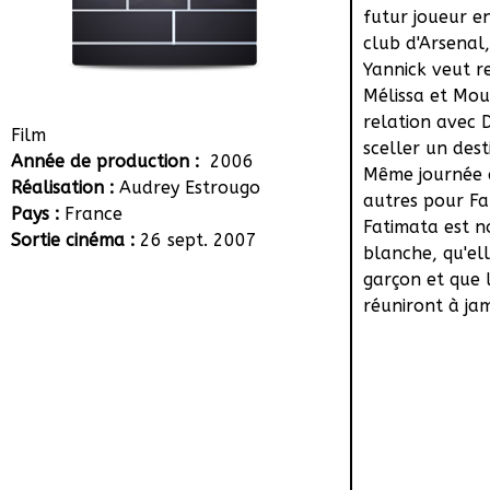
futur joueur e
club d'Arsenal
Yannick veut r
Mélissa et Mou
relation avec 
Film
sceller un dest
Année de production :
2006
Même journée 
Réalisation :
Audrey Estrougo
autres pour Fa
Pays :
France
Fatimata est no
Sortie cinéma :
26 sept. 2007
blanche, qu'el
garçon et que 
réuniront à jam