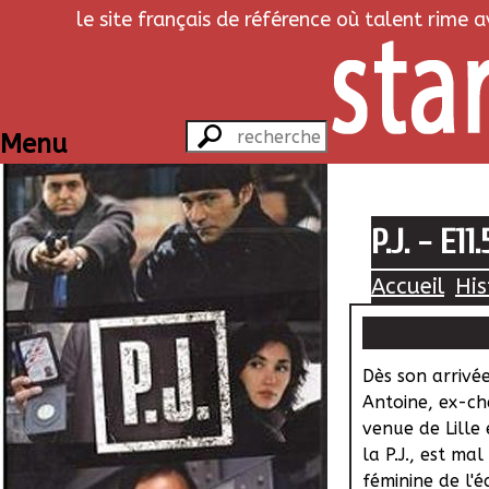
le site français de référence où talent rime 
Menu
P.J. - E1
Accueil
His
Dès son arrivée
Antoine, ex-che
venue de Lille
la P.J., est mal
féminine de l'é