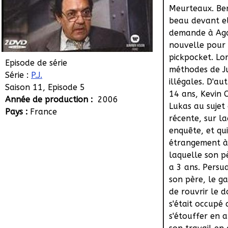
Meurteaux. Ber
beau devant e
demande à Aga
nouvelle pour 
pickpocket. Lor
Episode de série
méthodes de Ju
Série :
P.J.
illégales. D'au
Saison 11, Episode 5
14 ans, Kevin C
Année de production :
2006
Lukas au sujet
Pays :
France
récente, sur la
enquête, et qu
étrangement à
laquelle son p
a 3 ans. Persu
son père, le 
de rouvrir le d
s'était occupé 
s'étouffer en 