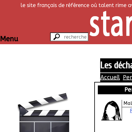
le site français de référence où talent rime 
Menu
Les déch
Accueil
Pe
Pe
Ma