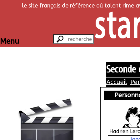
le site français de référence où talent rime 
Menu
Seconde 
Accueil
Pe
Personn
Hadrien Lero
Jon