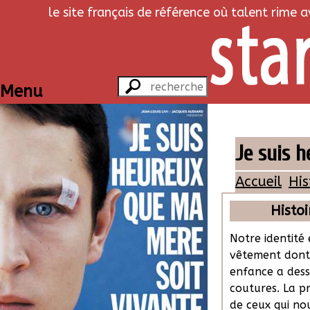
le site français de référence où talent rime 
Menu
Je suis 
Accueil
His
Histoi
Notre identité 
vêtement dont
enfance a dess
coutures. La p
de ceux qui no