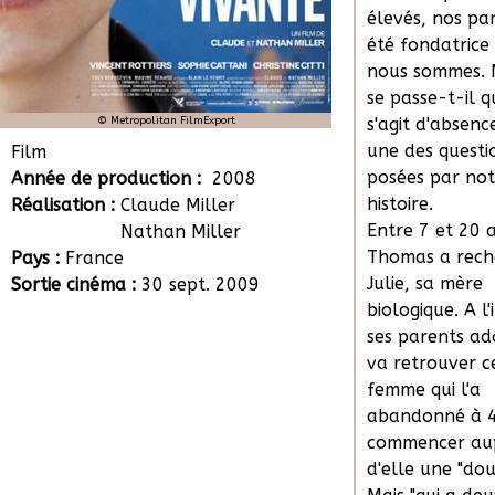
élevés, nos pa
été fondatrice
nous sommes. 
se passe-t-il q
© Metropolitan FilmExport
s'agit d'absence
une des questi
Film
posées par not
Année de production :
2008
histoire.
Réalisation :
Claude Miller
Entre 7 et 20 
Nathan Miller
Thomas a rech
Pays :
France
Julie, sa mère
Sortie cinéma :
30 sept. 2009
biologique. A l'
ses parents ado
va retrouver c
femme qui l'a
abandonné à 4
commencer au
d'elle une "doub