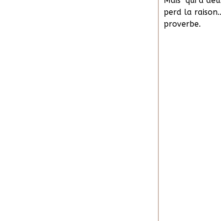
Mais "qui a de
perd la raison...
proverbe.